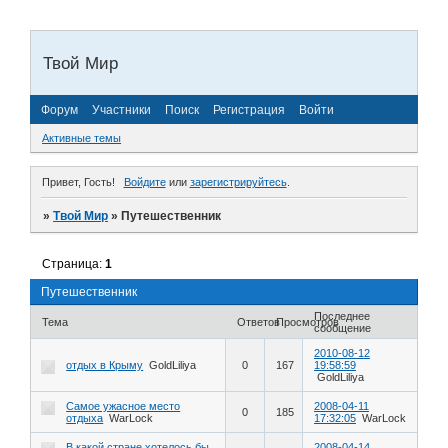
Твой Мир
Форум
Участники
Поиск
Регистрация
Войти
Активные темы
Привет, Гость!
Войдите
или
зарегистрируйтесь
.
»
Твой Мир
»
Путешественник
Страница:
1
Путешественник
Последнее
Тема
Ответов
Просмотров
сообщение
2010-08-12
отдых в Крыму
GoldLiliya
0
167
19:58:59
GoldLiliya
Самое ужасное место
2008-04-11
0
185
отдыха
WarLock
17:32:05
WarLock
В какой стране хотелось бы
2008-04-14