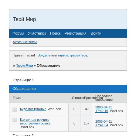
Твой Мир
Форум
Участники
Поиск
Регистрация
Войти
Активные темы
Привет, Гость!
Войдите
или
зарегистрируйтесь
.
»
Твой Мир
»
Образование
Страница:
1
Образование
Последнее
Тема
Ответов
Просмотров
сообщение
2008-04-11
Куда поступить?
WarLock
0
343
17:42:15
WarLock
Как лучше изучить
2008-04-11
иностранный язык?
0
157
17:41:34
WarLock
WarLock
Страница:
1