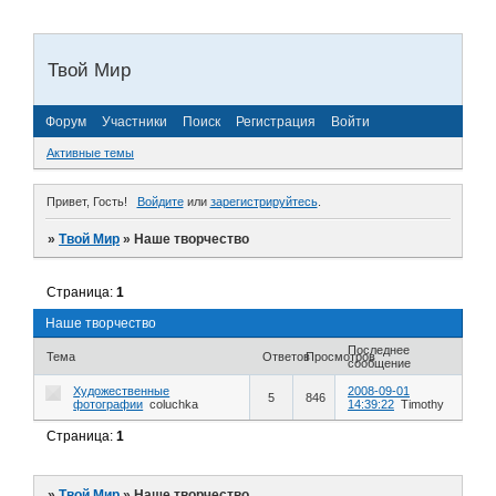
Твой Мир
Форум
Участники
Поиск
Регистрация
Войти
Активные темы
Привет, Гость!
Войдите
или
зарегистрируйтесь
.
»
Твой Мир
»
Наше творчество
Страница:
1
Наше творчество
Последнее
Тема
Ответов
Просмотров
сообщение
Художественные
2008-09-01
5
846
фотографии
coluchka
14:39:22
Timothy
Страница:
1
»
Твой Мир
»
Наше творчество