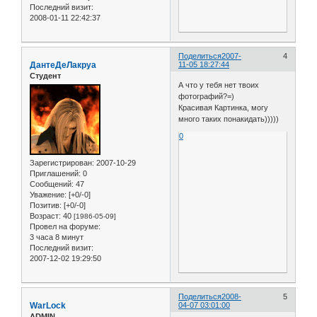
Последний визит:
2008-01-11 22:42:37
Поделиться
2007-
4
ДантеДеЛакруа
11-05 18:27:44
Студент
А что у тебя нет твоих
фотографий?=)
Красивая Картинка, могу
много таких понакидать)))))
0
Зарегистрирован
: 2007-10-29
Приглашений:
0
Сообщений:
47
Уважение:
[+0/-0]
Позитив:
[+0/-0]
Возраст:
40
[1986-05-09]
Провел на форуме:
3 часа 8 минут
Последний визит:
2007-12-02 19:29:50
Поделиться
2008-
5
WarLock
04-07 03:01:00
ADMIN