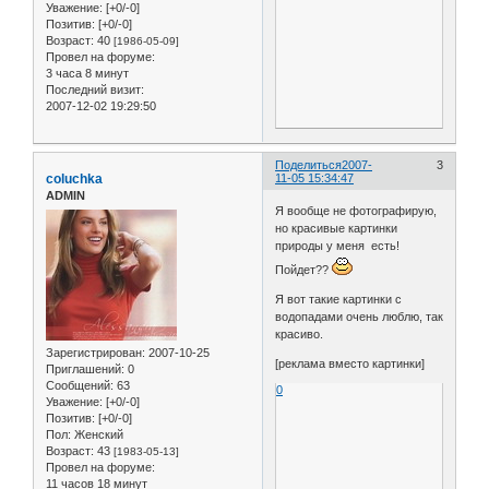
Уважение:
[+0/-0]
Позитив:
[+0/-0]
Возраст:
40
[1986-05-09]
Провел на форуме:
3 часа 8 минут
Последний визит:
2007-12-02 19:29:50
Поделиться
2007-
3
coluchka
11-05 15:34:47
ADMIN
Я вообще не фотографирую,
но красивые картинки
природы у меня есть!
Пойдет??
Я вот такие картинки с
водопадами очень люблю, так
красиво.
Зарегистрирован
: 2007-10-25
[реклама вместо картинки]
Приглашений:
0
Сообщений:
63
0
Уважение:
[+0/-0]
Позитив:
[+0/-0]
Пол:
Женский
Возраст:
43
[1983-05-13]
Провел на форуме:
11 часов 18 минут