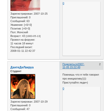
0
Зарегистрирован
: 2007-10-25
Приглашений:
0
Сообщений:
63
Уважение:
[+0/-0]
Позитив:
[+0/-0]
Пол:
Женский
Возраст:
43
[1983-05-13]
Провел на форуме:
11 часов 18 минут
Последний визит:
2008-01-11 22:42:37
Поделиться
2007-
2
ДантеДеЛакруа
11-05 15:22:49
Студент
Помнишь что я тебе говорил
про инициативу))))
Приступайте леди=)
0
Зарегистрирован
: 2007-10-29
Приглашений:
0
Сообщений:
47