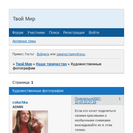
Твой Мир
Форум
Участники
Поиск
Регистрация
Войти
Активные темы
Привет, Гость!
Войдите
или
зарегистрируйтесь
.
»
Твой Мир
»
Наше творчество
»
Художественные
фотографии
Страница:
1
Художественные фотографии
Поделиться
2007-
1
coluchka
11-03 22:27:16
ADMIN
Если кто хочет поделиться
своими красивыми и
необычными снимками
выкладывайте их в этом
топике.