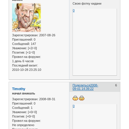
Свою фотку кидани
0
Зарегистрирован
: 2007-08-26
Приглашений:
0
Сообщений:
147
Уважение:
[+2/-0]
Позитив:
[+1/-0]
Провел на форуме:
1 день 6 часов
Последний визит:
2010-10-28 23:25:10
Поделиться
2008-
6
Timothy
09-01 14:39:22
начал вникать
Зарегистрирован
: 2008-08-31
Приглашений:
0
0
Сообщений:
1
Уважение:
[+0/-0]
Позитив:
[+0/-0]
Провел на форуме:
Не определено