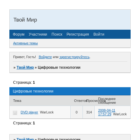
Твой Мир
Форум
Участники
Поиск
Регистрация
Войти
Активные темы
Привет, Гость!
Войдите
или
зарегистрируйтесь
.
»
Твой Мир
»
Цифровые технологии
Страница:
1
Цифровые технологии
Последнее
Тема
Ответов
Просмотров
сообщение
2008-04-11
DVD player
WarLock
0
314
17:57:29
WarLock
Страница:
1
»
Твой Мир
»
Цифровые технологии