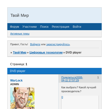
Твой Мир
Форум
Участники
Поиск
Регистрация
Войти
Активные темы
Привет, Гость!
Войдите
или
зарегистрируйтесь
.
»
Твой Мир
»
Цифровые технологии
»
DVD player
Страница:
1
DVD player
Поделиться
2008-
1
WarLock
04-11 17:57:29
ADMIN
Как выбрать? Какой лучший
производитель?
0