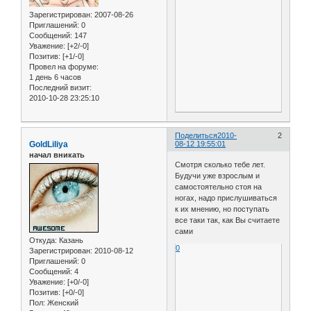
Зарегистрирован
: 2007-08-26
Приглашений:
0
Сообщений:
147
Уважение:
[+2/-0]
Позитив:
[+1/-0]
Провел на форуме:
1 день 6 часов
Последний визит:
2010-10-28 23:25:10
Поделиться
2010-
2
GoldLiliya
08-12 19:55:01
начал вникать
Смотря сколько тебе лет.
Будучи уже взрослым и
самостоятельно стоя на
ногах, надо прислушиваться
к их мнению, но поступать
все таки так, как Вы считаете
сами
Откуда:
Казань
0
Зарегистрирован
: 2010-08-12
Приглашений:
0
Сообщений:
4
Уважение:
[+0/-0]
Позитив:
[+0/-0]
Пол:
Женский