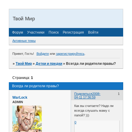
Твой Мир
Форум
Участники
Поиск
Регистрация
Войти
Активные темы
Привет, Гость!
Войдите
или
зарегистрируйтесь
.
»
Твой Мир
»
Детки и предки
»
Всегда ли родители правы?
Страница:
1
Всегда ли родители правы?
Поделиться
2008-
1
WarLock
04-11 17:36:59
ADMIN
Как вы считаете? Надо ли
всегда слушать маму с
папой? )))
0