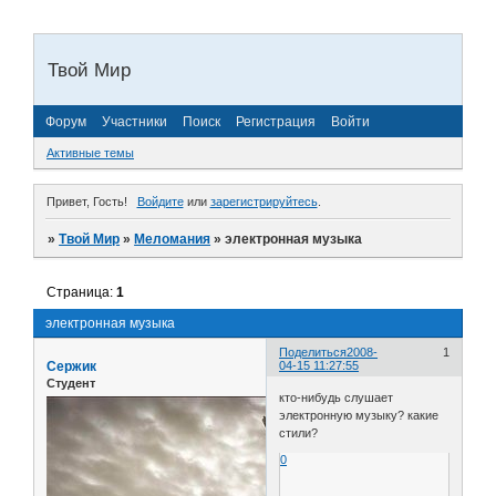
Твой Мир
Форум
Участники
Поиск
Регистрация
Войти
Активные темы
Привет, Гость!
Войдите
или
зарегистрируйтесь
.
»
Твой Мир
»
Меломания
»
электронная музыка
Страница:
1
электронная музыка
Поделиться
2008-
1
Сержик
04-15 11:27:55
Студент
кто-нибудь слушает
электронную музыку? какие
стили?
0