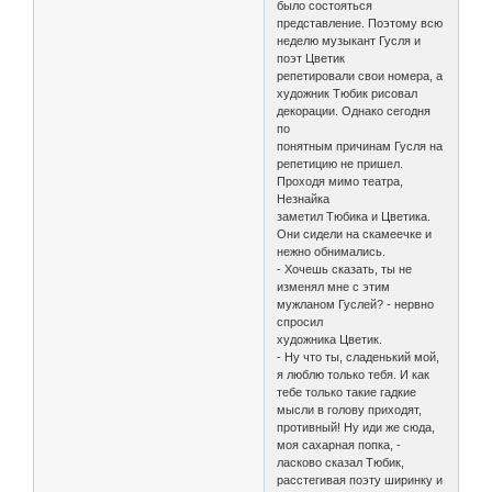
было состояться
представление. Поэтому всю
неделю музыкант Гусля и
поэт Цветик
репетировали свои номера, а
художник Тюбик рисовал
декорации. Однако сегодня
по
понятным причинам Гусля на
репетицию не пришел.
Проходя мимо театра,
Незнайка
заметил Тюбика и Цветика.
Они сидели на скамеечке и
нежно обнимались.
- Хочешь сказать, ты не
изменял мне с этим
мужланом Гуслей? - нервно
спросил
художника Цветик.
- Ну что ты, сладенький мой,
я люблю только тебя. И как
тебе только такие гадкие
мысли в голову приходят,
противный! Ну иди же сюда,
моя сахарная попка, -
ласково сказал Тюбик,
расстегивая поэту ширинку и