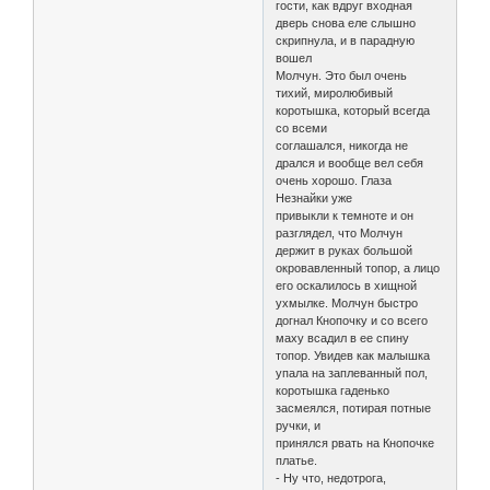
гости, как вдруг входная
дверь снова еле слышно
скрипнула, и в парадную
вошел
Молчун. Это был очень
тихий, миролюбивый
коротышка, который всегда
со всеми
соглашался, никогда не
дрался и вообще вел себя
очень хорошо. Глаза
Незнайки уже
привыкли к темноте и он
разглядел, что Молчун
держит в руках большой
окровавленный топор, а лицо
его оскалилось в хищной
ухмылке. Молчун быстро
догнал Кнопочку и со всего
маху всадил в ее спину
топор. Увидев как малышка
упала на заплеванный пол,
коротышка гаденько
засмеялся, потирая потные
ручки, и
принялся рвать на Кнопочке
платье.
- Ну что, недотрога,