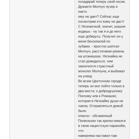
позадирай теперь свой носик.
Думаете Молчун лузер и
никто
ему не дает? Сейчас еще
посмотрим кто кому не даст!
С Незнаечкой, значит, шашни
водишь - ну так я и до него
еще доберусь. Получит он у
меня бензопилой по
зубами. - яростно шептал
Молчун, расстегивая ремень
на штанишках. Незнайка не
стал дожидаться, чем
закончится страстный
монолог Молчуна, и выбежал
на улицу.
Во всем Цветочном городе
теперь он мог пойти только в
два места: к добродушному
Пончику или к Ромашке,
которая в Незнайке души не
чаяла. Отправляться домой
было
опасно - обсаженный
Пилюлькин так крепко вжился
в свою нацистскую паранойю,
что
наверняка наставил там