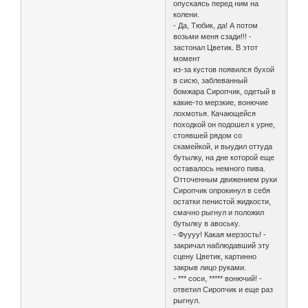
опускаясь перед ним на
колени.
- Да, Тюбик, да! А потом
возьми меня сзади!!! -
застонал Цветик. В этот
момент
из-за кустов появился бухой
в сисю, заблеванный
бомжара Сиропчик, одетый в
какие-то мерзкие, вонючие
лохмотья. Качающейся
походкой он подошел к урне,
стоявшей рядом со
скамейкой, и выудил оттуда
бутылку, на дне которой еще
оставалось немного пива.
Отточенным движением руки
Сиропчик опрокинул в себя
остатки пенистой жидкости,
смачно рыгнул и положил
бутылку в авоську.
- Фуууу! Какая мерзость! -
закричал наблюдавший эту
сцену Цветик, картинно
закрыв лицо руками.
- *** соси, ***** вонючий! -
ответил Сиропчик и еще раз
рыгнул.