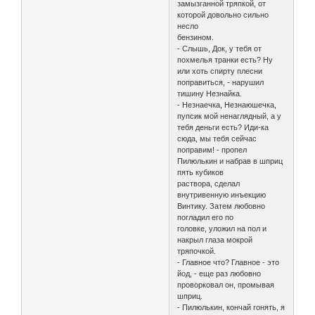
замызганной тряпкой, от
которой довольно сильно
несло
бензином.
- Слышь, Док, у тебя от
похмелья транки есть? Ну
или хоть спирту плесни
поправиться, - нарушил
тишину Незнайка.
- Незнаечка, Незнаюшечка,
пупсик мой ненаглядный, а у
тебя деньги есть? Иди-ка
сюда, мы тебя сейчас
поправим! - пропел
Пилюлькин и набрав в шприц
пять кубиков
раствора, сделал
внутривенную инъекцию
Винтику. Затем любовно
погладил его по
головке, уложил на пол и
накрыл глаза мокрой
тряпочкой.
- Главное что? Главное - это
йод, - еще раз любовно
проворковал он, промывая
шприц.
- Пилюлькин, кончай гонять, я