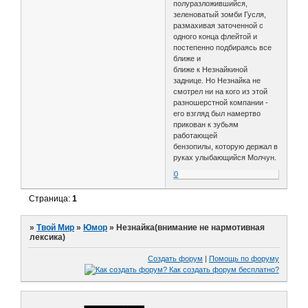
полуразложившийся,
зеленоватый зомби Гусля,
размахивая заточенной с
одного конца флейтой и
постепенно подбираясь все
ближе и
ближе к Незнайкиной
заднице. Но Незнайка не
смотрел ни на кого из этой
разношерстной компании -
его взгляд был намертво
прикован к зубьям
работающей
бензопилы, которую держал в
руках улыбающийся Молчун.
0
Страница:
1
»
Твой Мир
»
Юмор
»
Незнайка(внимание не нармотивная
лексика)
Создать форум
|
Помощь по форуму