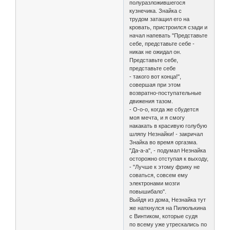
полуразложившегося
кузнечика. Знайка с
трудом затащил его на
кровать, пристроился сзади и
начал напевать "Представьте
себе, представьте себе -
никак не ожидал он.
Представьте себе,
представьте себе
- такого вот конца!",
совершая при этом
возвратно-поступательные
движения тазом.
- О-о-о, когда же сбудется
моя мечта, и я смогу
накакать в красивую голубую
шляпу Незнайки! - закричал
Знайка во время оргазма.
"Да-а-а", - подумал Незнайка
осторожно отступая к выходу,
- "Лучше к этому фрику не
соваться, совсем ему
электронами мозги
повышибало".
Выйдя из дома, Незнайка тут
же наткнулся на Пилюлькина
с Винтиком, которые судя
по всему уже утрескались по