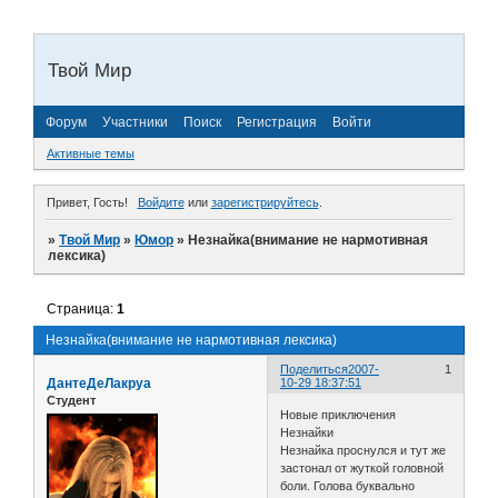
Твой Мир
Форум
Участники
Поиск
Регистрация
Войти
Активные темы
Привет, Гость!
Войдите
или
зарегистрируйтесь
.
»
Твой Мир
»
Юмор
»
Незнайка(внимание не нармотивная
лексика)
Страница:
1
Незнайка(внимание не нармотивная лексика)
Поделиться
2007-
1
ДантеДеЛакруа
10-29 18:37:51
Студент
Новые приключения
Незнайки
Незнайка проснулся и тут же
застонал от жуткой головной
боли. Голова буквально