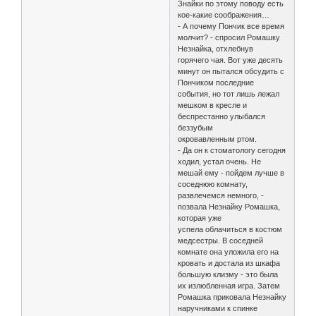
Знайки по этому поводу есть
кое-какие соображения…
- А почему Пончик все время
молчит? - спросил Ромашку
Незнайка, отхлебнув
горячего чая. Вот уже десять
минут он пытался обсудить с
Пончиком последние
события, но тот лишь лежал
мешком в кресле и
беспрестанно улыбался
беззубым
окровавленным ртом.
- Да он к стоматологу сегодня
ходил, устал очень. Не
мешай ему - пойдем лучше в
соседнюю комнату,
развлечемся немного, -
позвала Незнайку Ромашка,
которая уже
успела облачиться в костюм
медсестры. В соседней
комнате она уложила его на
кровать и достала из шкафа
большую клизму - это была
их излюбленная игра. Затем
Ромашка приковала Незнайку
наручниками к спинке