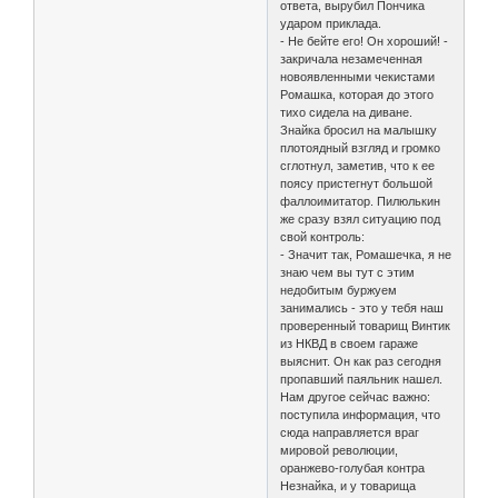
ответа, вырубил Пончика
ударом приклада.
- Не бейте его! Он хороший! -
закричала незамеченная
новоявленными чекистами
Ромашка, которая до этого
тихо сидела на диване.
Знайка бросил на малышку
плотоядный взгляд и громко
сглотнул, заметив, что к ее
поясу пристегнут большой
фаллоимитатор. Пилюлькин
же сразу взял ситуацию под
свой контроль:
- Значит так, Ромашечка, я не
знаю чем вы тут с этим
недобитым буржуем
занимались - это у тебя наш
проверенный товарищ Винтик
из НКВД в своем гараже
выяснит. Он как раз сегодня
пропавший паяльник нашел.
Нам другое сейчас важно:
поступила информация, что
сюда направляется враг
мировой революции,
оранжево-голубая контра
Незнайка, и у товарища