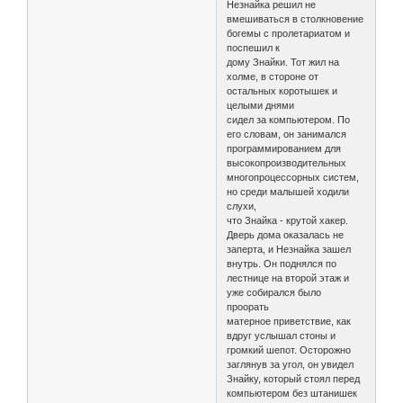
Незнайка решил не
вмешиваться в столкновение
богемы с пролетариатом и
поспешил к
дому Знайки. Тот жил на
холме, в стороне от
остальных коротышек и
целыми днями
сидел за компьютером. По
его словам, он занимался
программированием для
высокопроизводительных
многопроцессорных систем,
но среди малышей ходили
слухи,
что Знайка - крутой хакер.
Дверь дома оказалась не
заперта, и Незнайка зашел
внутрь. Он поднялся по
лестнице на второй этаж и
уже собирался было
проорать
матерное приветствие, как
вдруг услышал стоны и
громкий шепот. Осторожно
заглянув за угол, он увидел
Знайку, который стоял перед
компьютером без штанишек