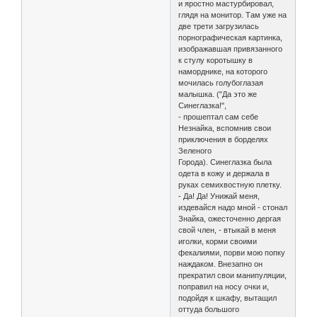
и яростно мастурбировал,
глядя на монитор. Там уже на
две трети загрузилась
порнографическая картинка,
изображавшая привязанного
к стулу коротышку в
наморднике, на которого
мочилась голубоглазая
малышка. ("Да это же
Синеглазка!",
- прошептал сам себе
Незнайка, вспомнив свои
приключения в борделях
Зеленого
Города). Синеглазка была
одета в кожу и держала в
руках семихвостную плетку.
- Да! Да! Унижай меня,
издевайся надо мной - стонал
Знайка, ожесточенно дергая
свой член, - втыкай в меня
иголки, корми своими
фекалиями, порви мою попку
наждаком. Внезапно он
прекратил свои манипуляции,
поправил на носу очки и,
подойдя к шкафу, вытащил
оттуда большого