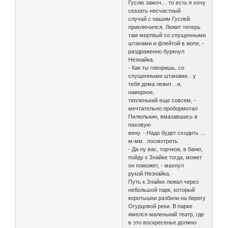
Гуслю замоч… то есть я хочу
сказать несчастный
случай с нашим Гуслей
приключился. Лежит теперь
там мертвый со спущенными
штанами и флейтой в жопе, -
раздраженно буркнул
Незнайка.
- Как ты говоришь, со
спущенными штанами…у
тебя дома лежит…и,
наверное,
тепленький еще совсем, -
мечтательно пробормотал
Пилюлькин, вмазавшись в
паховую
вену. - Надо будет сходить …
м-мм.. посмотреть.
- Да ну вас, торчков, в баню,
пойду к Знайке тогда, может
он поможет, - махнул
рукой Незнайка.
Путь к Знайке лежал через
небольшой парк, который
коротышки разбили на берегу
Огурцовой реки. В парке
имелся маленький театр, где
в это воскресенье должно