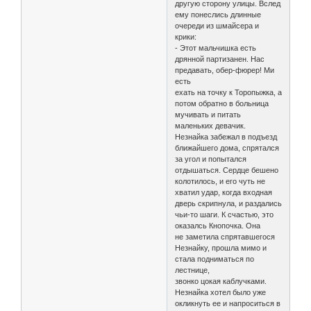
другую сторону улицы. Вслед
ему понеслись длинные
очереди из шмайсера и
крики:
- Этот мальчишка есть
дрянной партизанен. Нас
предавать, обер-фюрер! Ми
есть
ехать на точку к Торопыжка, а
потом обратно в больница
мучивать и питать
маленьких девачик.
Незнайка забежал в подъезд
ближайшего дома, спрятался
за угол и попытался
отдышаться. Сердце бешено
колотилось, и его чуть не
хватил удар, когда входная
дверь скрипнула, и раздались
чьи-то шаги. К счастью, это
оказалсь Кнопочка. Она
не заметила спрятавшегося
Незнайку, прошла мимо и
стала подниматься по
лестнице,
звонко цокая каблучками.
Незнайка хотел было уже
окликнуть ее и напроситься в