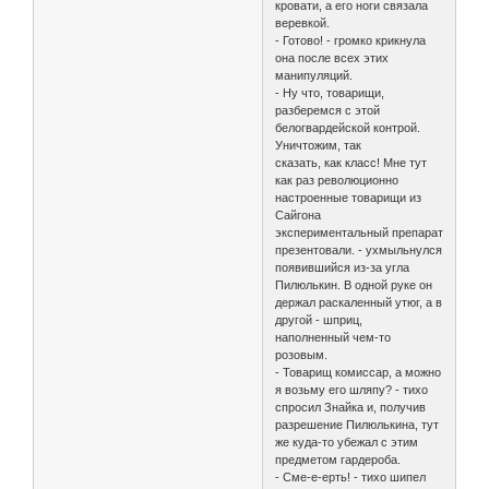
кровати, а его ноги связала
веревкой.
- Готово! - громко крикнула
она после всех этих
манипуляций.
- Ну что, товарищи,
разберемся с этой
белогвардейской контрой.
Уничтожим, так
сказать, как класс! Мне тут
как раз революционно
настроенные товарищи из
Сайгона
экспериментальный препарат
презентовали. - ухмыльнулся
появившийся из-за угла
Пилюлькин. В одной руке он
держал раскаленный утюг, а в
другой - шприц,
наполненный чем-то
розовым.
- Товарищ комиссар, а можно
я возьму его шляпу? - тихо
спросил Знайка и, получив
разрешение Пилюлькина, тут
же куда-то убежал с этим
предметом гардероба.
- Сме-е-ерть! - тихо шипел