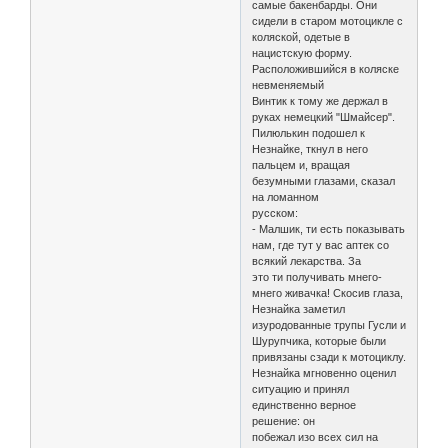
самые бакенбарды. Они
сидели в старом мотоцикле с
коляской, одетые в
нацистскую форму.
Расположившийся в коляске
невменяемый
Винтик к тому же держал в
руках немецкий "Шмайсер".
Пилюлькин подошел к
Незнайке, ткнул в него
пальцем и, вращая
безумными глазами, сказал
на ломанном
русском:
- Малшик, ти есть показывать
нам, где тут у вас аптек со
всякий лекарства. За
это ти получивать мнего-
мнего живачка! Скосив глаза,
Незнайка заметил
изуродованные трупы Гусли и
Шурупчика, которые были
привязаны сзади к мотоциклу.
Незнайка мгновенно оценил
ситуацию и принял
единственно верное
решение: он
побежал изо всех сил на