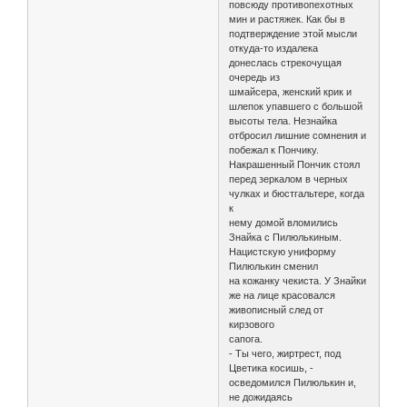
повсюду противопехотных
мин и растяжек. Как бы в
подтверждение этой мысли
откуда-то издалека
донеслась стрекочущая
очередь из
шмайсера, женский крик и
шлепок упавшего с большой
высоты тела. Незнайка
отбросил лишние сомнения и
побежал к Пончику.
Накрашенный Пончик стоял
перед зеркалом в черных
чулках и бюстгальтере, когда
к
нему домой вломились
Знайка с Пилюлькиным.
Нацистскую униформу
Пилюлькин сменил
на кожанку чекиста. У Знайки
же на лице красовался
живописный след от
кирзового
сапога.
- Ты чего, жиртрест, под
Цветика косишь, -
осведомился Пилюлькин и,
не дожидаясь