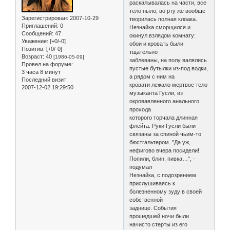
раскалывалась на части, все
тело ныло, во рту же вообще
Зарегистрирован
: 2007-10-29
творилась полная клоака.
Приглашений:
0
Незнайка сморщился и
Сообщений:
47
окинул взлядом комнату:
Уважение:
[+0/-0]
обои и кровать были
Позитив:
[+0/-0]
тщательно
Возраст:
40
[1986-05-09]
заблеваны, на полу валялись
Провел на форуме:
пустые бутылки из-под водки,
3 часа 8 минут
а рядом с ним на
Последний визит:
кровати лежало мертвое тело
2007-12-02 19:29:50
музыканта Гусли, из
окровавленного анального
прохода
которого торчала длинная
флейта. Руки Гусли были
связаны за спиной чьим-то
бюстгальтером. "Да уж,
нефигово вчера посидели!
Попили, блин, пивка…", -
подумал
Незнайка, с подозрением
прислушиваясь к
болезненному зуду в своей
собственной
заднице. События
прошедшей ночи были
начисто стерты из его