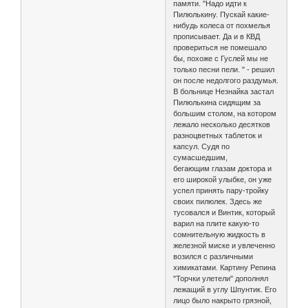
памяти. "Надо идти к
Пилюлькину. Пускай какие-
нибудь колеса от похмелья
прописывает. Да и в КВД
провериться не помешало
бы, похоже с Гуслей мы не
только песни пели. " - решил
он после недолгого раздумья.
В больнице Незнайка застал
Пилюлькина сидящим за
большим столом, на котором
лежало несколько десятков
разноцветных таблеток и
капсул. Судя по
сумасшедшим,
бегающим глазам доктора и
его широкой улыбке, он уже
успел принять пару-тройку
своих пилюлек. Здесь же
тусовался и Винтик, который
варил на плите какую-то
сомнительную жидкость в
железной миске и увлеченно
возился с различными
химикатами. Картину Репина
"Торчки улетели" дополнял
лежащий в углу Шпунтик. Его
лицо было накрыто грязной,